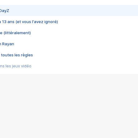
 DayZ
 a 13 ans (et vous l'avez ignoré)
e (littéralement)
im Rayan
 toutes les règles
s les jeux vidéo
us choquant de Rockstar ? - Le scandale BULLY
e plus moche de Steam
du RÊVE tourne au CAUCHEMAR
pendant 8 heures
it… à tort
umiliés par un jeu vidéo