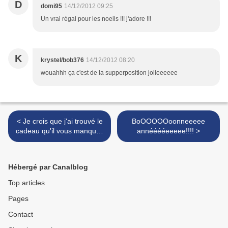
D
domi95
14/12/2012 09:25
Un vrai régal pour les noeils !!! j'adore !!!
K
krystel/bob376
14/12/2012 08:20
wouahhh ça c'est de la supperposition jolieeeeee
< Je crois que j'ai trouvé le
BoOOOOOoonneeeee
cadeau qu'il vous manquait
annééééeeeee!!!! >
pour Noël!!!
Hébergé par Canalblog
Top articles
Pages
Contact