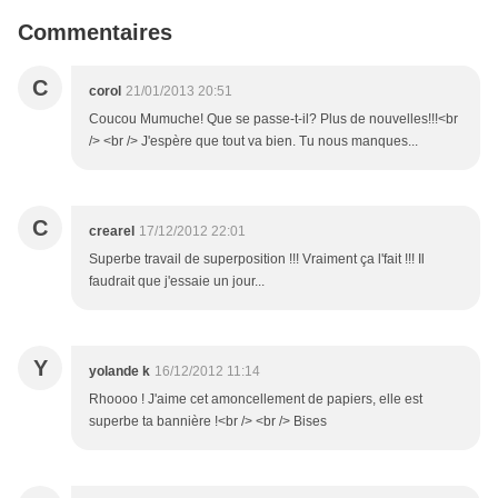
Commentaires
C
corol
21/01/2013 20:51
Coucou Mumuche! Que se passe-t-il? Plus de nouvelles!!!<br
/> <br /> J'espère que tout va bien. Tu nous manques...
C
crearel
17/12/2012 22:01
Superbe travail de superposition !!! Vraiment ça l'fait !!! Il
faudrait que j'essaie un jour...
Y
yolande k
16/12/2012 11:14
Rhoooo ! J'aime cet amoncellement de papiers, elle est
superbe ta bannière !<br /> <br /> Bises